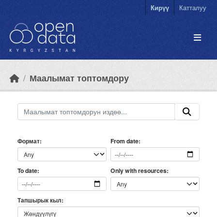
Skip to main content
Кирүү
Катталуу
Маалымат топтомдору
Формат
From date
Only with resources
To date
Тапшырык кыл