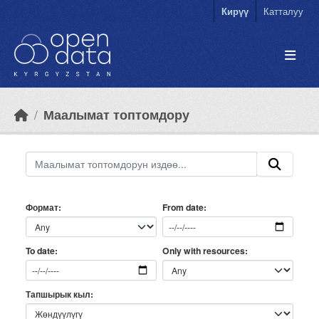
Skip to main content
Кирүү
Катталуу
Маалымат топтомдору
Формат
From date
Only with resources
To date
Тапшырык кыл