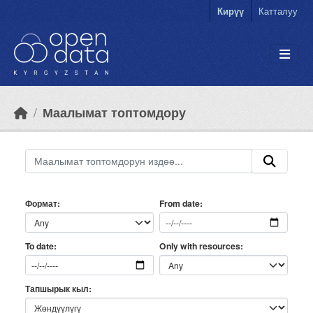
Skip to main content
Кирүү
Катталуу
Маалымат топтомдору
Формат
From date
Only with resources
To date
Тапшырык кыл