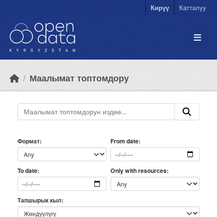
Skip to main content
Кирүү
Катталуу
Маалымат топтомдору
Формат
From date
Only with resources
To date
Тапшырык кыл