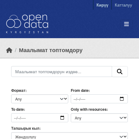
Skip to main content
Кирүү
Катталуу
Маалымат топтомдору
Формат
From date
Only with resources
To date
Тапшырык кыл