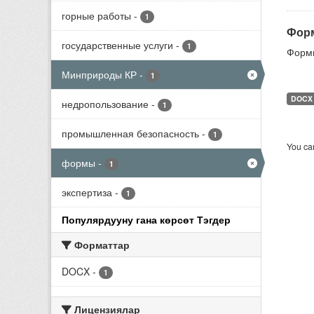
горные работы
-
1
Форм
государственные услуги
-
1
Формы
Минприроды КР
-
1
DOCX
недропользование
-
1
промышленная безопасность
-
1
You can
формы
-
1
экспертиза
-
1
Популярдууну гана көрсөт Тэгдер
Форматтар
DOCX
-
1
Лицензиялар