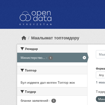
Skip to main content
Маалымат топтомдору
Уюмдар
Министерство...
-
1
Форма
Топтор
1 ма
Бул издөөгө дал келген Топтор жок
Тэгдер
Тэгде
Мини
бланки заявлений
-
1