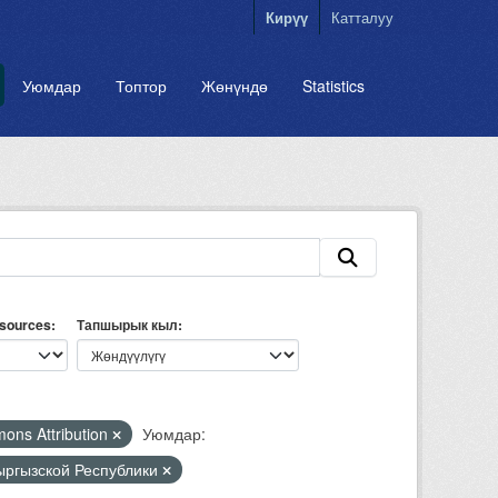
Кирүү
Катталуу
Уюмдар
Топтор
Жөнүндө
Statistics
esources
Тапшырык кыл
ons Attribution
Уюмдар:
Кыргызской Республики