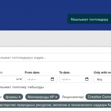
Маалымат топтомдору
т
Only with r
From date
To date
алымат топтому табылды
р:
формы
Минприроды КР
Лицензиялар:
Creative Comm
стерство природных ресурсов, экологии и технического надзора 