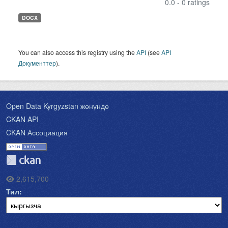
0.0 - 0 ratings
DOCX
You can also access this registry using the
API
(see
API
Документтер
).
Open Data Kyrgyzstan жөнүндө
CKAN API
CKAN Ассоциация
2,615,700
Тил