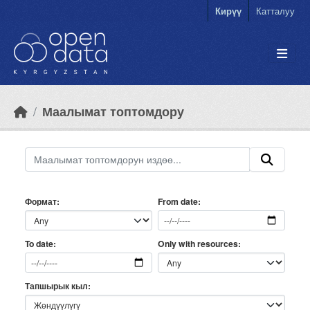
Skip to main content
Кирүү
Катталуу
Маалымат топтомдору
Формат
From date
Only with resources
To date
Тапшырык кыл