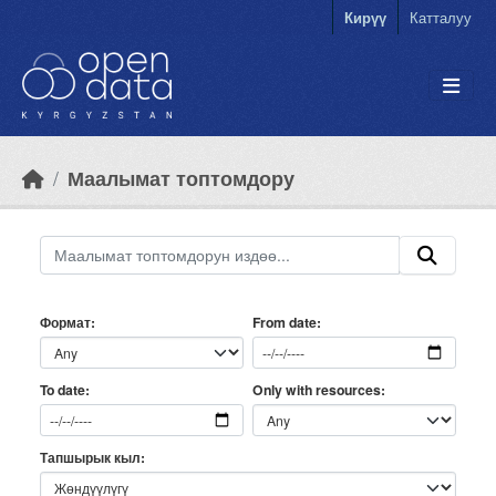
Skip to main content
Кирүү
Катталуу
Маалымат топтомдору
Формат
From date
Only with resources
To date
Тапшырык кыл