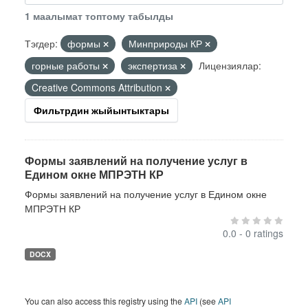
1 маалымат топтому табылды
Тэгдер:
формы
Минприроды КР
горные работы
экспертиза
Лицензиялар:
Creative Commons Attribution
Фильтрдин жыйынтыктары
Формы заявлений на получение услуг в
Едином окне МПРЭТН КР
Формы заявлений на получение услуг в Едином окне
МПРЭТН КР
0.0 - 0 ratings
DOCX
You can also access this registry using the
API
(see
API