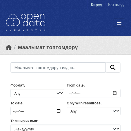
Skip to main content
Кирүү
Катталуу
Маалымат топтомдору
Формат
From date
Only with resources
To date
Тапшырык кыл