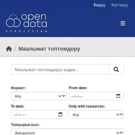
Skip to main content
Кирүү
Катталуу
Маалымат топтомдору
Формат
From date
Only with resources
To date
Тапшырык кыл