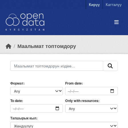
Skip to main content
Кирүү
Катталуу
Маалымат топтомдору
Формат
From date
Only with resources
To date
Тапшырык кыл