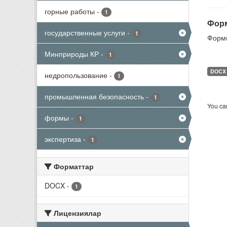
горные работы
-
1
Форм
государственные услуги
-
1
Формы
Минприроды КР
-
1
DOCX
недропользование
-
1
промышленная безопасность
-
1
You can
формы
-
1
экспертиза
-
1
Форматтар
DOCX
-
1
Лицензиялар