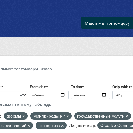
Маалымат топтомдору
т
Only with r
From date
To date
алымат топтому табылды
р:
формы
Минприроды КР
государственные услуги
нки заявлений
экспертиза
Лицензиялар:
Creative Common