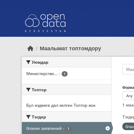
Skip to main content
Маалымат топтомдору
Уюмдар
Министерство...
-
1
Форма
Топтор
1 ма
Бул издөөгө дал келген Топтор жок
Тэгдер
Тэгде
бла
бланки заявлений
-
1