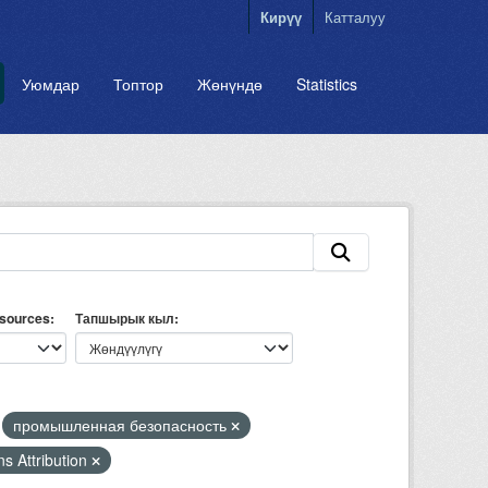
Кирүү
Катталуу
Уюмдар
Топтор
Жөнүндө
Statistics
esources
Тапшырык кыл
промышленная безопасность
s Attribution