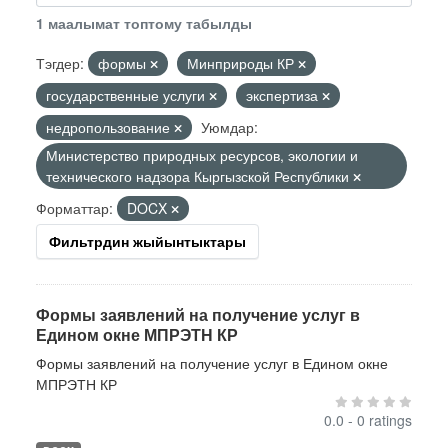
1 маалымат топтому табылды
Тэгдер:
формы
Минприроды КР
государственные услуги
экспертиза
недропользование
Уюмдар:
Министерство природных ресурсов, экологии и
технического надзора Кыргызской Республики
Форматтар:
DOCX
Фильтрдин жыйынтыктары
Формы заявлений на получение услуг в
Едином окне МПРЭТН КР
Формы заявлений на получение услуг в Едином окне
МПРЭТН КР
0.0 - 0 ratings