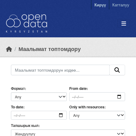
Skip to main content
Кирүү
Катталуу
Маалымат топтомдору
Формат
From date
Only with resources
To date
Тапшырык кыл