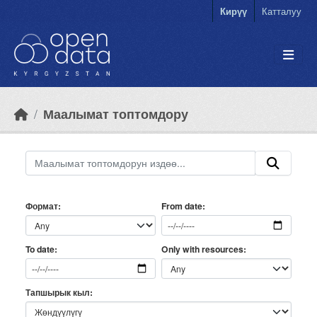
Skip to main content
Кирүү
Катталуу
Маалымат топтомдору
Формат
From date
Only with resources
To date
Тапшырык кыл