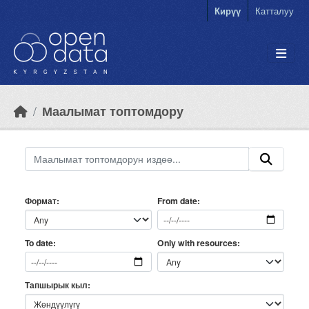
Skip to main content
Кирүү
Катталуу
Маалымат топтомдору
Формат
From date
Only with resources
To date
Тапшырык кыл