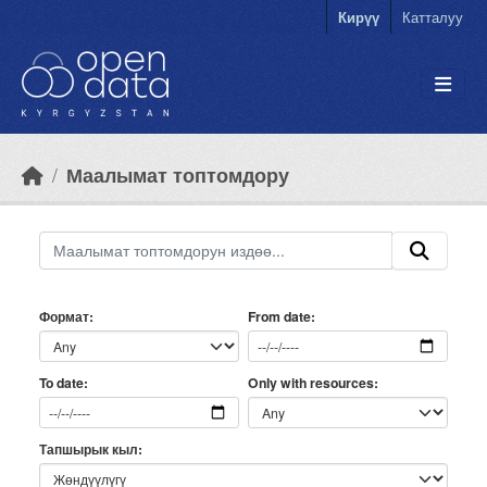
Skip to main content
Кирүү
Катталуу
Маалымат топтомдору
Формат
From date
Only with resources
To date
Тапшырык кыл