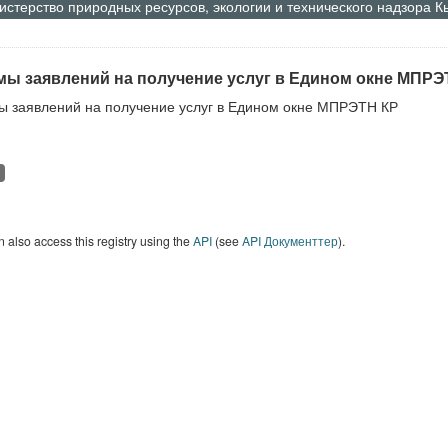
стерство природных ресурсов, экологии и технического надзора 
ы заявлений на получение услуг в Едином окне МПРЭ
 заявлений на получение услуг в Едином окне МПРЭТН КР
 also access this registry using the
API
(see
API Документтер
).