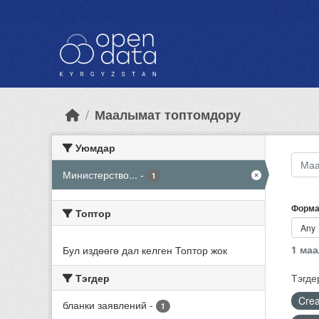
Skip to main content
Маалымат топтомдору
Уюмдар
Министерство...
-
1
Форма
Топтор
1 ма
Бул издөөгө дал келген Топтор жок
Тэгдер
Тэгде
Crea
бланки заявлений
-
1