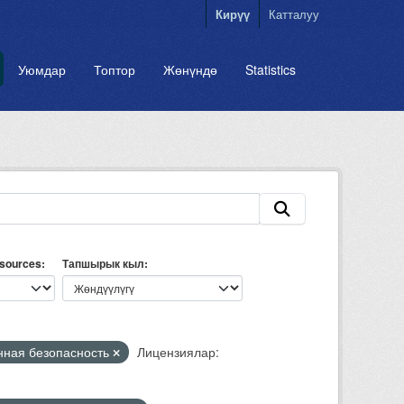
Кирүү
Катталуу
Уюмдар
Топтор
Жөнүндө
Statistics
esources
Тапшырык кыл
ная безопасность
Лицензиялар: