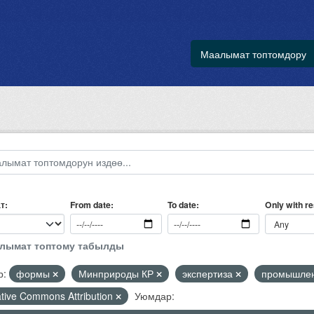
Маалымат топтомдору
т
Only with r
From date
To date
алымат топтому табылды
р:
формы
Минприроды КР
экспертиза
промышлен
tive Commons Attribution
Уюмдар: