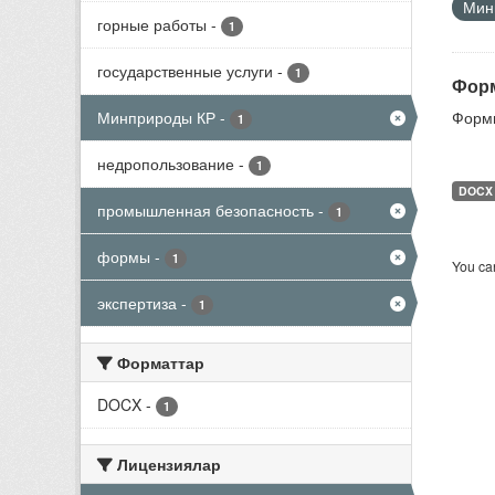
Мини
горные работы
-
1
государственные услуги
-
1
Форм
Минприроды КР
-
Формы
1
недропользование
-
1
DOCX
промышленная безопасность
-
1
формы
-
1
You can
экспертиза
-
1
Форматтар
DOCX
-
1
Лицензиялар