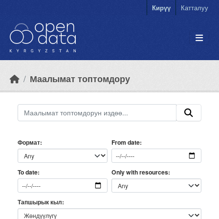
Skip to main content
Кирүү
Катталуу
Маалымат топтомдору
Формат
From date
Only with resources
To date
Тапшырык кыл