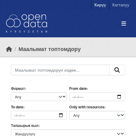
Skip to main content
Кирүү
Катталуу
Маалымат топтомдору
Формат
From date
Only with resources
To date
Тапшырык кыл