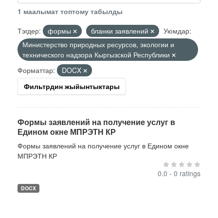
1 маалымат топтому табылды
Тэгдер:
формы
бланки заявлений
Уюмдар:
Министерство природных ресурсов, экологии и
технического надзора Кыргызской Республики
Форматтар:
DOCX
Фильтрдин жыйынтыктары
Формы заявлений на получение услуг в
Едином окне МПРЭТН КР
Формы заявлений на получение услуг в Едином окне
МПРЭТН КР
0.0 - 0 ratings
DOCX