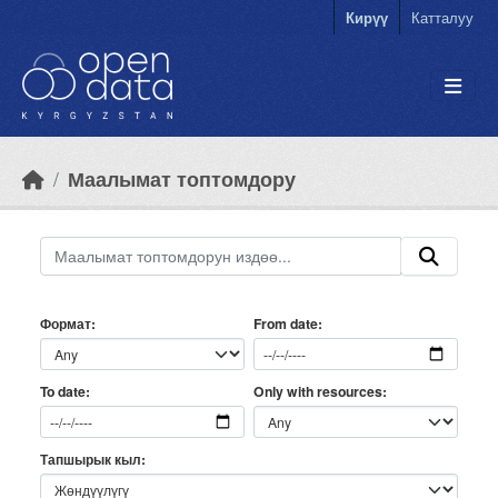
Skip to main content
Кирүү
Катталуу
Маалымат топтомдору
Формат
From date
Only with resources
To date
Тапшырык кыл