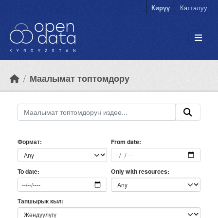
Skip to main content
Кирүү
Катталуу
Маалымат топтомдору
Формат
From date
Only with resources
To date
Тапшырык кыл