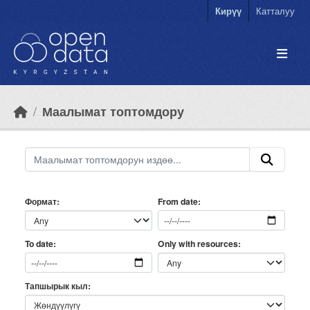
Skip to main content
Кирүү
Катталуу
Маалымат топтомдору
Формат
From date
Only with resources
To date
Тапшырык кыл