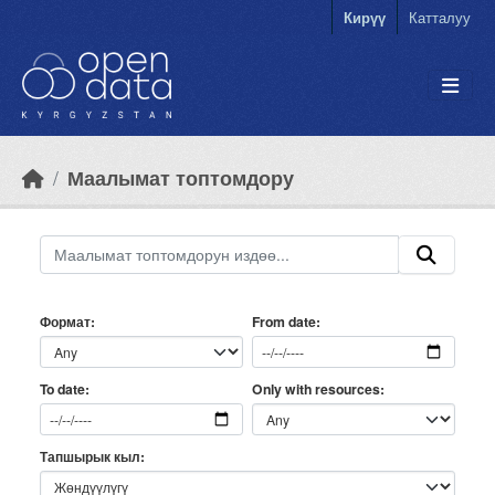
Skip to main content
Кирүү
Катталуу
Маалымат топтомдору
Формат
From date
Only with resources
To date
Тапшырык кыл