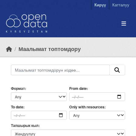
Skip to main content
Кирүү
Катталуу
Маалымат топтомдору
Формат
From date
Only with resources
To date
Тапшырык кыл