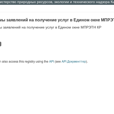
стерство природных ресурсов, экологии и технического надзора 
ы заявлений на получение услуг в Едином окне МПРЭ
 заявлений на получение услуг в Едином окне МПРЭТН КР
 also access this registry using the
API
(see
API Документтер
).