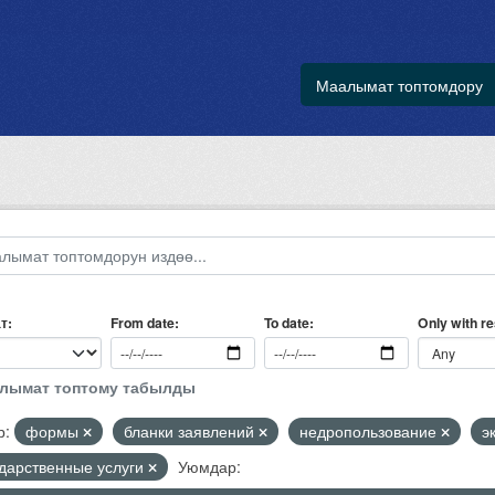
Маалымат топтомдору
т
Only with r
From date
To date
алымат топтому табылды
р:
формы
бланки заявлений
недропользование
э
ударственные услуги
Уюмдар: