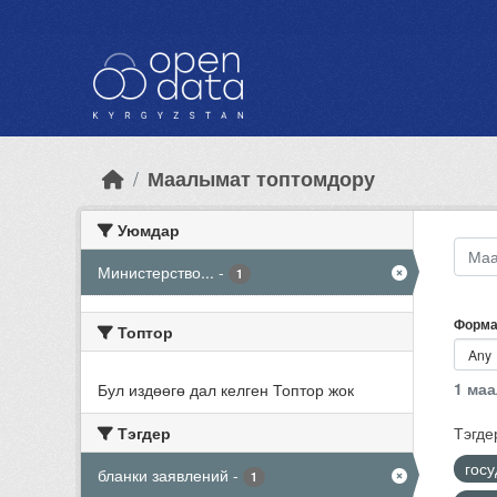
Skip to main content
Маалымат топтомдору
Уюмдар
Министерство...
-
1
Форма
Топтор
1 ма
Бул издөөгө дал келген Топтор жок
Тэгдер
Тэгде
гос
бланки заявлений
-
1