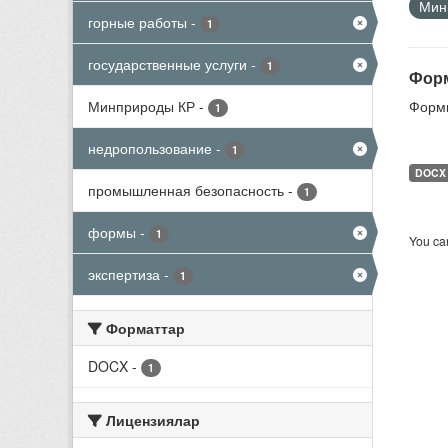
Мини
горные работы
-
1
государственные услуги
-
1
Форм
Минприроды КР
-
Формы
1
недропользование
-
1
DOCX
промышленная безопасность
-
1
формы
-
1
You can
экспертиза
-
1
Форматтар
DOCX
-
1
Лицензиялар