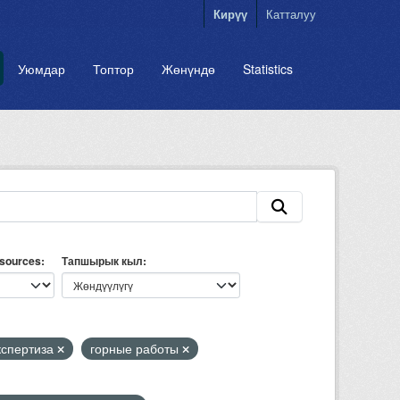
Кирүү
Катталуу
Уюмдар
Топтор
Жөнүндө
Statistics
esources
Тапшырык кыл
кспертиза
горные работы