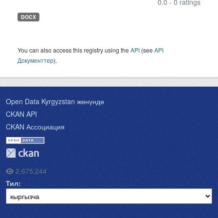
0.0 - 0 ratings
DOCX
You can also access this registry using the
API
(see
API
Документтер
).
Open Data Kyrgyzstan жөнүндө
CKAN API
CKAN Ассоциация
2,675,244
Тил