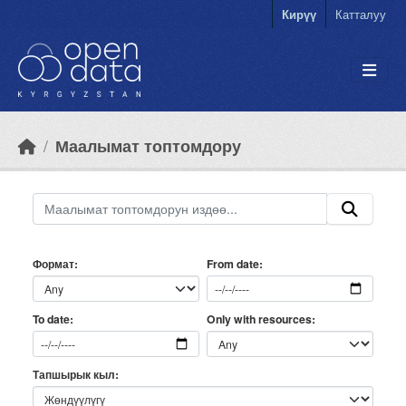
Skip to main content
Кирүү
Катталуу
Маалымат топтомдору
Формат
From date
Only with resources
To date
Тапшырык кыл