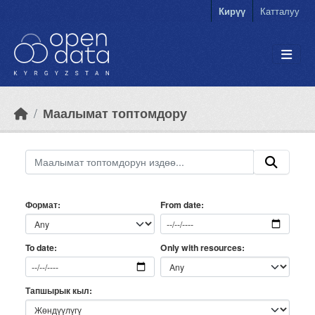
Skip to main content
Кирүү
Катталуу
Маалымат топтомдору
Формат
From date
Only with resources
To date
Тапшырык кыл