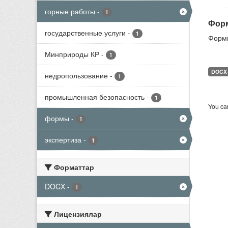
горные работы
-
1
Форм
государственные услуги
-
1
Формы
Минприроды КР
-
1
DOCX
недропользование
-
1
промышленная безопасность
-
1
You can
формы
-
1
экспертиза
-
1
Форматтар
DOCX
-
1
Лицензиялар