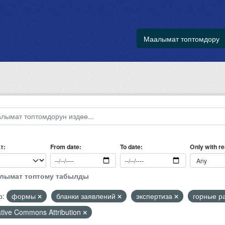
Маалымат топтомдору
т
Only with r
From date
To date
алымат топтому табылды
р:
формы
бланки заявлений
экспертиза
горные р
tive Commons Attribution