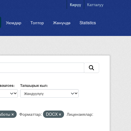
Кирүү
Катталуу
Уюмдар
Топтор
Жөнүндө
Statistics
esources
Тапшырык кыл
аботы
Форматтар:
DOCX
Лицензиялар: