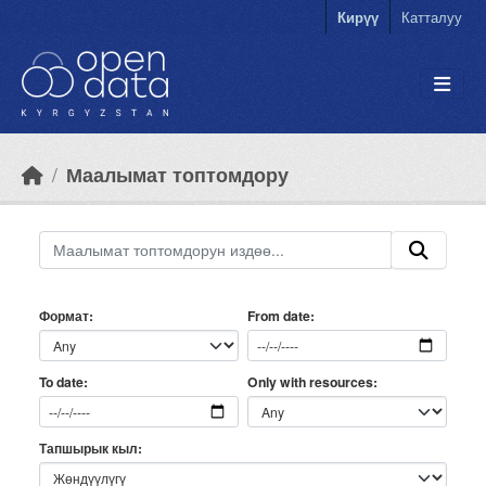
Skip to main content
Кирүү
Катталуу
Маалымат топтомдору
Формат
From date
Only with resources
To date
Тапшырык кыл