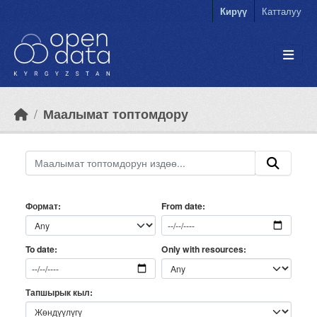
Skip to main content
Кирүү
Катталуу
Маалымат топтомдору
Формат
From date
Only with resources
To date
Тапшырык кыл