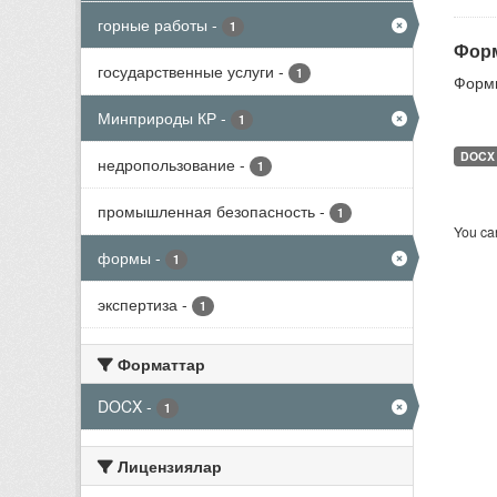
горные работы
-
1
Форм
государственные услуги
-
1
Формы
Минприроды КР
-
1
DOCX
недропользование
-
1
промышленная безопасность
-
1
You can
формы
-
1
экспертиза
-
1
Форматтар
DOCX
-
1
Лицензиялар