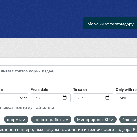
Маалымат топтомдору
т
Only with r
From date
To date
алымат топтому табылды
р:
формы
горные работы
Минприроды КР
бланки
стерство природных ресурсов, экологии и технического надзора 