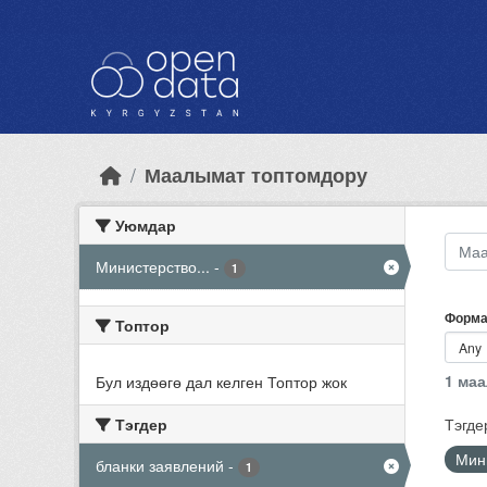
Skip to main content
Маалымат топтомдору
Уюмдар
Министерство...
-
1
Форма
Топтор
1 ма
Бул издөөгө дал келген Топтор жок
Тэгдер
Тэгде
Мини
бланки заявлений
-
1