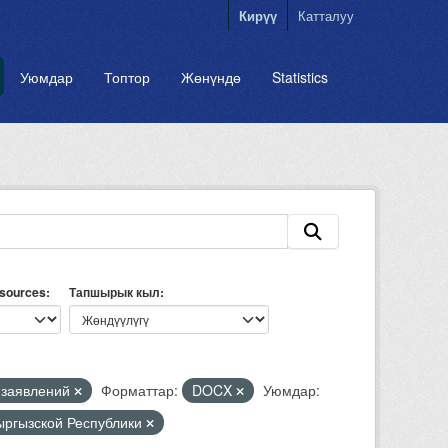
Кирүү
Катталуу
Уюмдар
Топтор
Жөнүндө
Statistics
esources
Тапшырык кыл
 заявлений
Форматтар:
DOCX
Уюмдар:
Кыргызской Республики