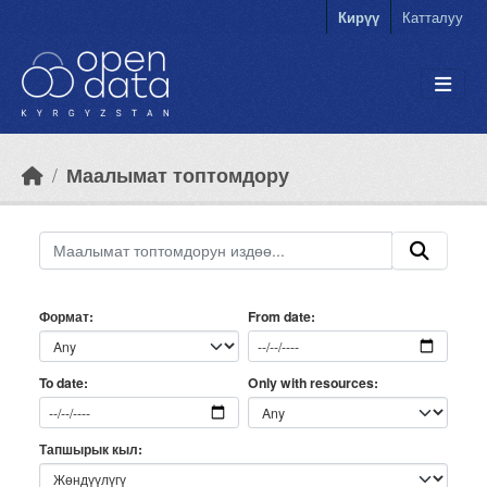
Skip to main content
Кирүү
Катталуу
Маалымат топтомдору
Формат
From date
Only with resources
To date
Тапшырык кыл