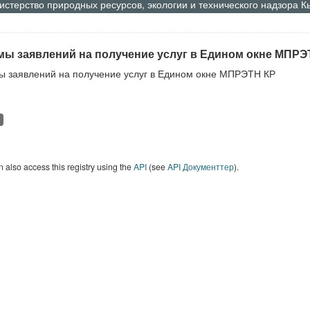
стерство природных ресурсов, экологии и технического надзора 
ы заявлений на получение услуг в Едином окне МПРЭ
 заявлений на получение услуг в Едином окне МПРЭТН КР
 also access this registry using the
API
(see
API Документтер
).