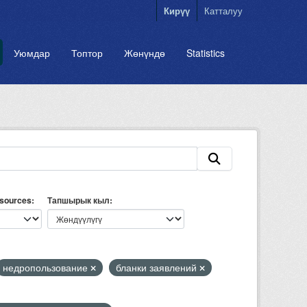
Кирүү
Катталуу
Уюмдар
Топтор
Жөнүндө
Statistics
esources
Тапшырык кыл
недропользование
бланки заявлений