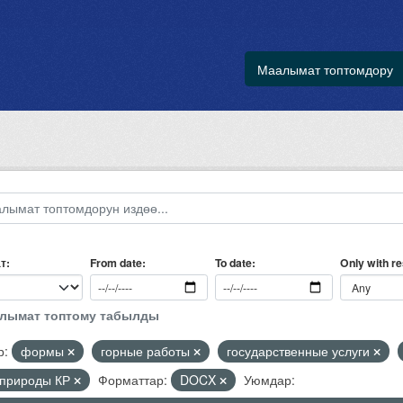
Маалымат топтомдору
т
Only with r
From date
To date
алымат топтому табылды
р:
формы
горные работы
государственные услуги
природы КР
Форматтар:
DOCX
Уюмдар: