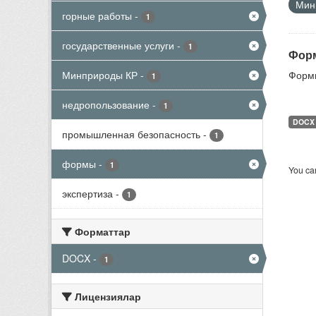
Мини
горные работы
-
1
государственные услуги
-
1
Форм
Минприроды КР
-
Формы
1
недропользование
-
1
DOCX
промышленная безопасность
-
1
формы
-
1
You can
экспертиза
-
1
Форматтар
DOCX
-
1
Лицензиялар