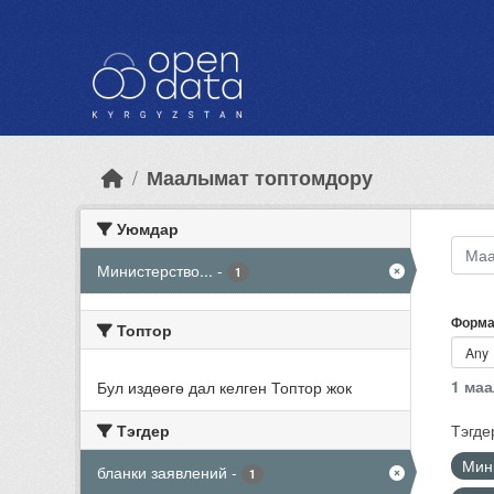
Skip to main content
Маалымат топтомдору
Уюмдар
Министерство...
-
1
Форма
Топтор
1 ма
Бул издөөгө дал келген Топтор жок
Тэгдер
Тэгде
Мин
бланки заявлений
-
1