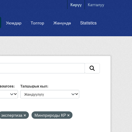
Кирүү
Катталуу
Уюмдар
Топтор
Жөнүндө
Statistics
esources
Тапшырык кыл
экспертиза
Минприроды КР