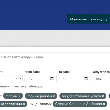
Маалымат топтомдору
т
Only with r
From date
To date
алымат топтому табылды
р:
формы
горные работы
государственные услуги
нки заявлений
Лицензиялар:
Creative Commons Attribution