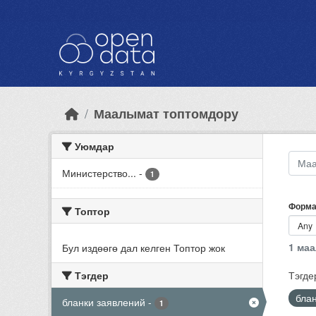
Skip to main content
Маалымат топтомдору
Уюмдар
Министерство...
-
1
Форма
Топтор
1 ма
Бул издөөгө дал келген Топтор жок
Тэгдер
Тэгде
бла
бланки заявлений
-
1