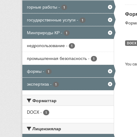
горные работы
-
1
Форм
государственные услуги
-
1
Формы
Минприроды КР
-
1
DOCX
недропользование
-
1
промышленная безопасность
-
1
You can
формы
-
1
экспертиза
-
1
Форматтар
DOCX
-
1
Лицензиялар