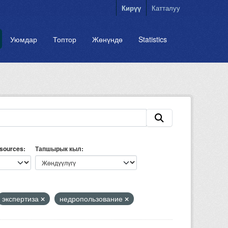
Кирүү
Катталуу
Уюмдар
Топтор
Жөнүндө
Statistics
esources
Тапшырык кыл
экспертиза
недропользование