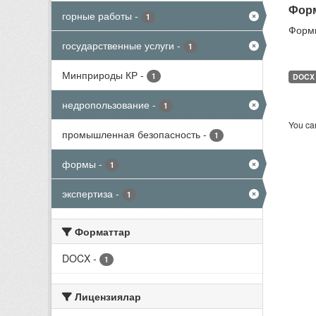
Форм
горные работы
-
1
Формы
государственные услуги
-
1
Минприроды КР
-
1
DOCX
недропользование
-
1
You can
промышленная безопасность
-
1
формы
-
1
экспертиза
-
1
Форматтар
DOCX
-
1
Лицензиялар