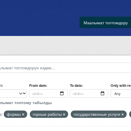
Маалымат топтомдору
т
Only with r
From date
To date
алымат топтому табылды
р:
формы
горные работы
государственные услуги