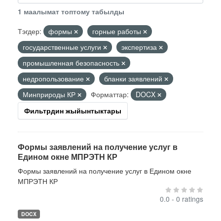
1 маалымат топтому табылды
Тэгдер:
формы
горные работы
государственные услуги
экспертиза
промышленная безопасность
недропользование
бланки заявлений
Минприроды КР
Форматтар:
DOCX
Фильтрдин жыйынтыктары
Формы заявлений на получение услуг в
Едином окне МПРЭТН КР
Формы заявлений на получение услуг в Едином окне
МПРЭТН КР
0.0 - 0 ratings
DOCX