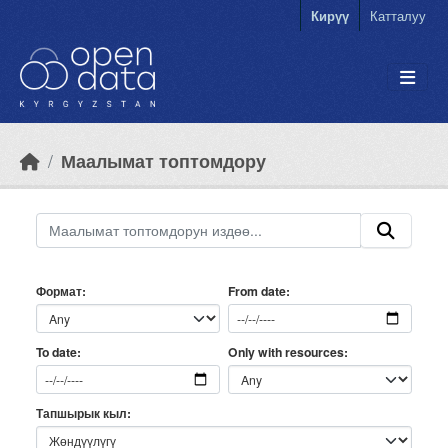
Skip to main content
Кирүү
Катталуу
Маалымат топтомдору
Формат
From date
Only with resources
To date
Тапшырык кыл