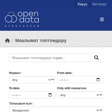
Skip to main content
Кирүү
Катталуу
Маалымат топтомдору
Формат
From date
Only with resources
To date
Тапшырык кыл