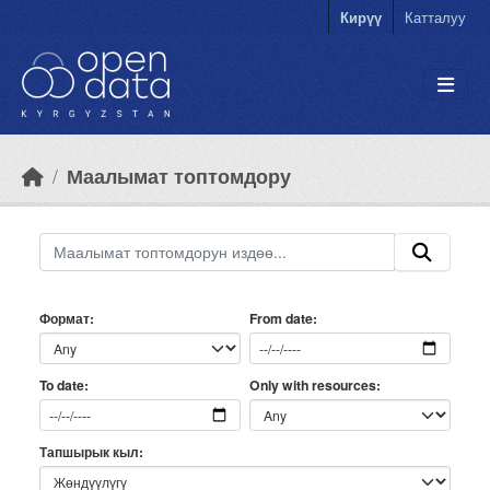
Skip to main content
Кирүү
Катталуу
Маалымат топтомдору
Формат
From date
Only with resources
To date
Тапшырык кыл