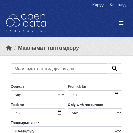
Skip to main content
Кирүү
Катталуу
Маалымат топтомдору
Формат
From date
Only with resources
To date
Тапшырык кыл