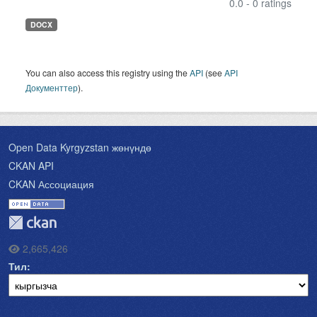
0.0 - 0 ratings
DOCX
You can also access this registry using the
API
(see
API
Документтер
).
Open Data Kyrgyzstan жөнүндө
CKAN API
CKAN Ассоциация
2,665,426
Тил