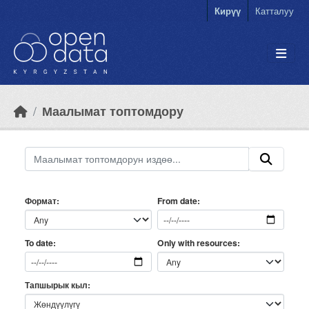
Skip to main content
Кирүү
Катталуу
Маалымат топтомдору
Формат
From date
Only with resources
To date
Тапшырык кыл