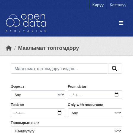
Skip to main content
Кирүү
Катталуу
Маалымат топтомдору
Формат
From date
Only with resources
To date
Тапшырык кыл