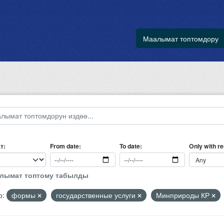
Маалымат топтомдору
т
Only with r
From date
To date
алымат топтому табылды
р:
формы
государственные услуги
Минприроды КР