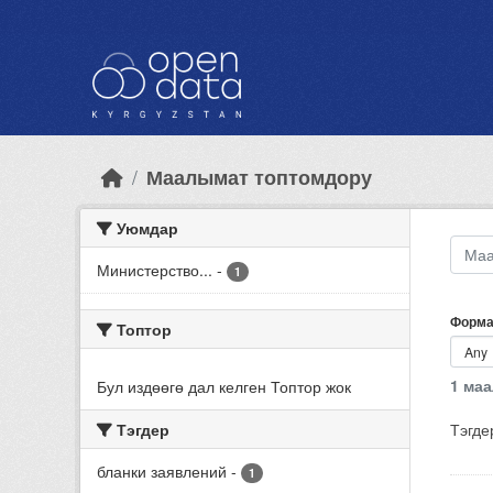
Skip to main content
Маалымат топтомдору
Уюмдар
Министерство...
-
1
Форма
Топтор
1 ма
Бул издөөгө дал келген Топтор жок
Тэгдер
Тэгде
бланки заявлений
-
1