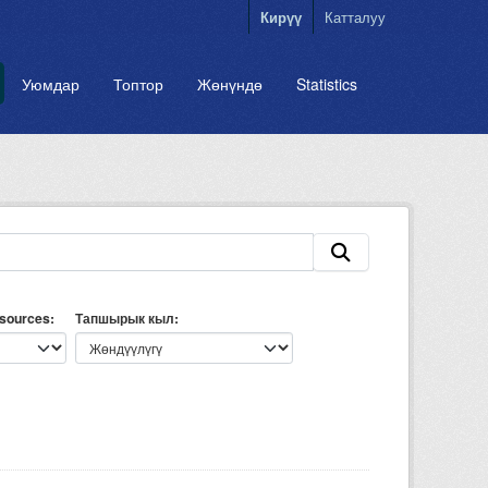
Кирүү
Катталуу
Уюмдар
Топтор
Жөнүндө
Statistics
esources
Тапшырык кыл