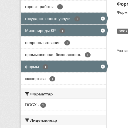
Форм
горные работы
-
1
Формы
государственные услуги
-
1
Минприроды КР
-
1
DOCX
недропользование
-
1
You can
промышленная безопасность
-
1
формы
-
1
экспертиза
-
1
Форматтар
DOCX
-
1
Лицензиялар