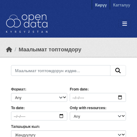
Skip to main content
Кирүү
Катталуу
Маалымат топтомдору
Формат
From date
Only with resources
To date
Тапшырык кыл