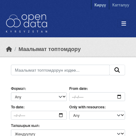
Skip to main content
Кирүү
Катталуу
Маалымат топтомдору
Формат
From date
Only with resources
To date
Тапшырык кыл