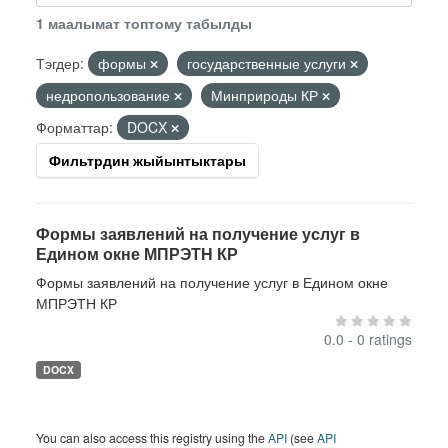
1 маалымат топтому табылды
Тэгдер:
формы
государственные услуги
недропользование
Минприроды КР
Форматтар:
DOCX
Фильтрдин жыйынтыктары
Формы заявлений на получение услуг в
Едином окне МПРЭТН КР
Формы заявлений на получение услуг в Едином окне
МПРЭТН КР
0.0 - 0 ratings
DOCX
You can also access this registry using the
API
(see
API