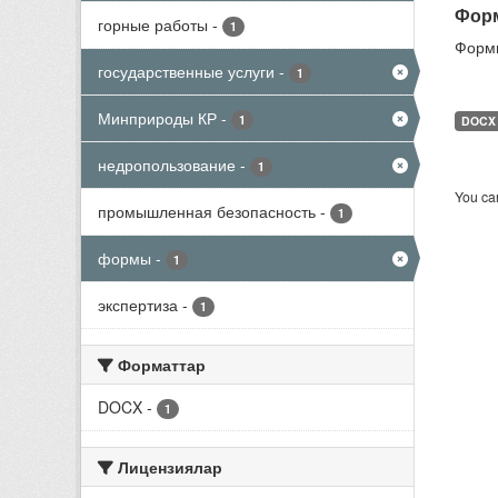
Форм
горные работы
-
1
Формы
государственные услуги
-
1
Минприроды КР
-
1
DOCX
недропользование
-
1
You can
промышленная безопасность
-
1
формы
-
1
экспертиза
-
1
Форматтар
DOCX
-
1
Лицензиялар