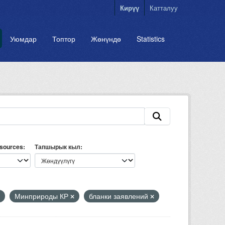
Кирүү
Катталуу
Уюмдар
Топтор
Жөнүндө
Statistics
esources
Тапшырык кыл
Минприроды КР
бланки заявлений