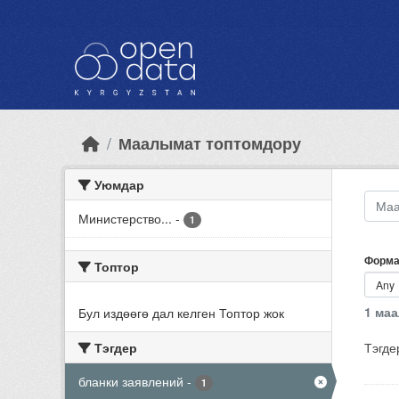
Skip to main content
Маалымат топтомдору
Уюмдар
Министерство...
-
1
Форма
Топтор
1 ма
Бул издөөгө дал келген Топтор жок
Тэгдер
Тэгде
бланки заявлений
-
1