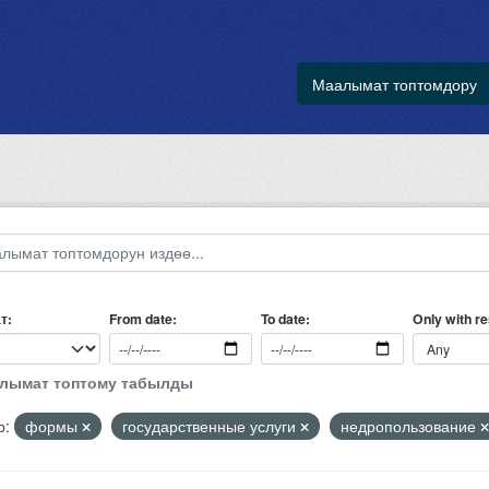
Маалымат топтомдору
т
Only with r
From date
To date
алымат топтому табылды
р:
формы
государственные услуги
недропользование