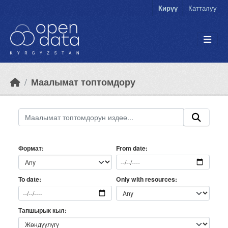
Skip to main content
Кирүү
Катталуу
Маалымат топтомдору
Формат
From date
Only with resources
To date
Тапшырык кыл