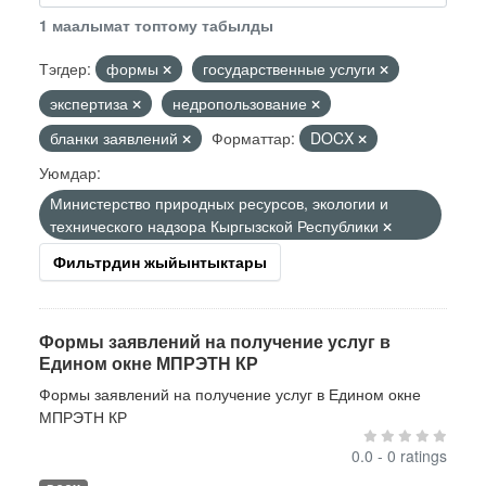
1 маалымат топтому табылды
Тэгдер:
формы
государственные услуги
экспертиза
недропользование
бланки заявлений
Форматтар:
DOCX
Уюмдар:
Министерство природных ресурсов, экологии и
технического надзора Кыргызской Республики
Фильтрдин жыйынтыктары
Формы заявлений на получение услуг в
Едином окне МПРЭТН КР
Формы заявлений на получение услуг в Едином окне
МПРЭТН КР
0.0 - 0 ratings