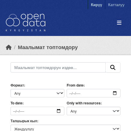
Skip to main content
Кирүү
Катталуу
Маалымат топтомдору
Формат
From date
Only with resources
To date
Тапшырык кыл