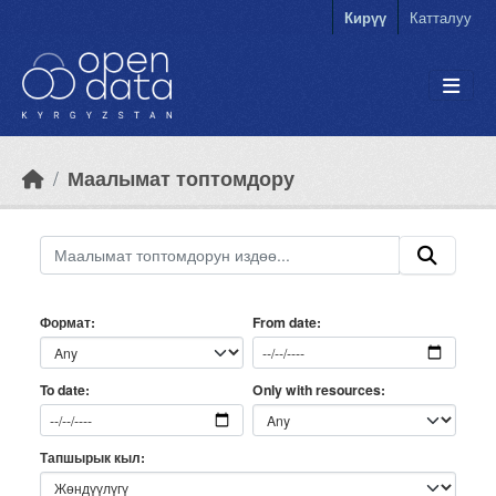
Skip to main content
Кирүү
Катталуу
Маалымат топтомдору
Формат
From date
Only with resources
To date
Тапшырык кыл