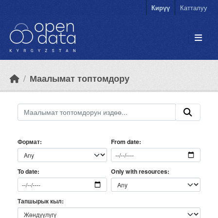
Skip to main content
Кирүү
Катталуу
Маалымат топтомдору
Формат
From date
Only with resources
To date
Тапшырык кыл