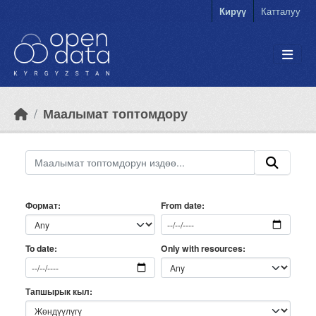
Skip to main content
Кирүү
Катталуу
Маалымат топтомдору
Формат
From date
Only with resources
To date
Тапшырык кыл